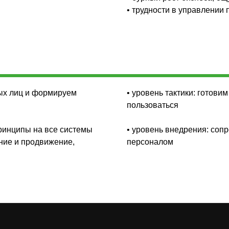
• трудности в управлении
Tild
вых лиц и формируем
• уровень тактики: готов
пользоваться
принципы на все системы
• уровень внедрения: соп
ние и продвижение,
персоналом